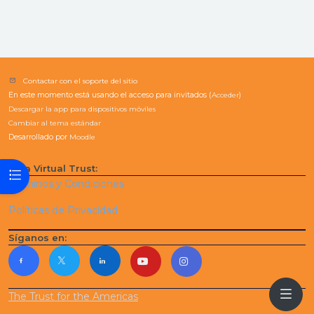
Contactar con el soporte del sitio
En este momento está usando el acceso para invitados (
Acceder
)
Descargar la app para dispositivos móviles
Cambiar al tema estándar
Desarrollado por
Moodle
Aula Virtual Trust:
Abrir índice del curso
Términos y Condiciones
Políticas de Privacidad
Síganos en:
The Trust for the Americas