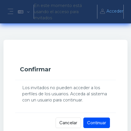
Salta al contenido principal
En este momento está
Acceder
usando el acceso para
Panel lateral
invitados
Confirmar
Los invitados no pueden acceder a los
perfiles de los usuarios. Acceda al sistema
con un usuario para continuar.
Cancelar
Continuar