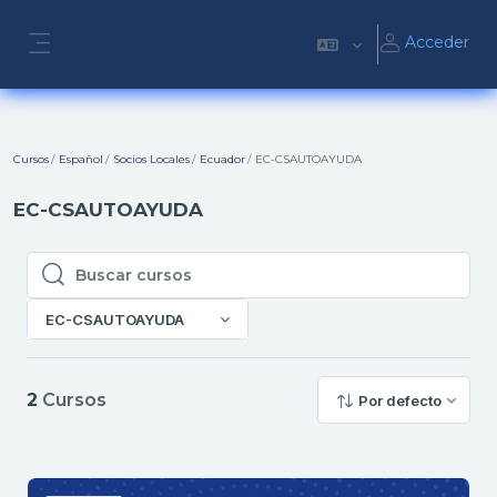
Salta al contenido principal
Acceder
Panel lateral
Cursos
Español
Socios Locales
Ecuador
EC-CSAUTOAYUDA
EC-CSAUTOAYUDA
Buscar cursos
Buscar cursos
EC-CSAUTOAYUDA
2
Cursos
Por defecto