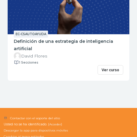
EC-CSAUTOAYUDA
Definición de una estrategia de inteligencia
artificial
David Flores
1 Secciones
Ver curso
Contactar con el soporte del sitio
Usted no se ha identificado. (
Acceder
)
Descargar la app para dispositivos móviles
Cambiar al tema estándar