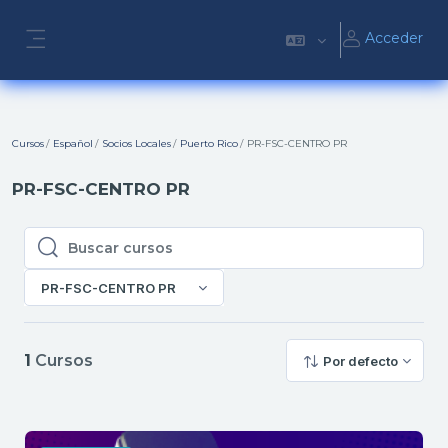
Salta al contenido principal
Acceder
Panel lateral
Cursos
Español
Socios Locales
Puerto Rico
PR-FSC-CENTRO PR
PR-FSC-CENTRO PR
Buscar cursos
Buscar cursos
PR-FSC-CENTRO PR
1
Cursos
Por defecto