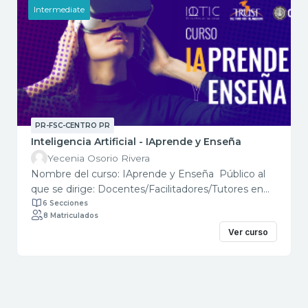
Intermediate
PR-FSC-CENTRO PR
Inteligencia Artificial - IAprende y Enseña
Yecenia Osorio Rivera
Nombre del curso: IAprende y Enseña Público al
que se dirige: Docentes/Facilitadores/Tutores en
ciencias de la computación, informática y afines.
6 Secciones
8 Matriculados
Descripción del curso: Este curso explora los
Ver curso
conceptos fundamentales de la Inteligencia
Artificial aplicada a la docencia, sus usos e impactos
en esta área. El curso aborda los principios de la
Inteligencia Artificial, aspectos éticos y la
responsabilidad en el diseño de algoritmos, la