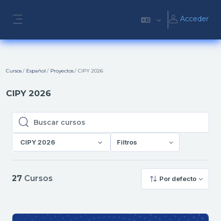
Salta al contenido principal
Acceder
Panel lateral
Cursos
Español
Proyectos
CIPY 2026
CIPY 2026
Buscar cursos
Buscar cursos
CIPY 2026
Filtros
27
Cursos
Por defecto