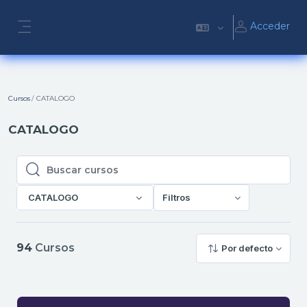
Salta al contenido principal
Acceder
Panel lateral
Cursos
CATALOGO
CATALOGO
Buscar cursos
Buscar cursos
CATALOGO
Filtros
94
Cursos
Por defecto