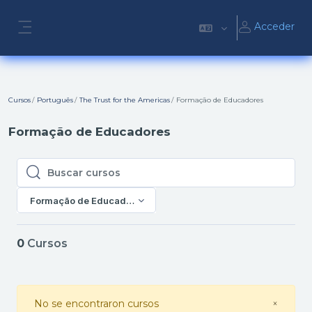
Salta al contenido principal
Acceder
Panel lateral
Cursos
Português
The Trust for the Americas
Formação de Educadores
Formação de Educadores
Buscar cursos
Buscar cursos
Formação de Educadores
0
Cursos
Close
No se encontraron cursos
×