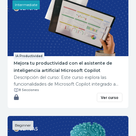
Intermediate
IA Productividad
Mejora tu productividad con el asistente de
inteligencia artificial Microsoft Copilot
Descripción del curso: Este curso explora las
funcionalidades de Microsoft Copilot integrado a
Microsoft 365, desde su configuración hasta su
8 Secciones
utilización aplicada a múltiples necesidades
Ver curso
profesionales. Profundizar en el uso de MS Copilot
como asistente de inteligencia artificial es de gran
utilidad para la automatización de procesos, análisis
de datos, creación de contenidos multimedia,
Beginner
entre otras funciones, explorando sugerencias