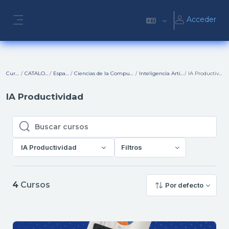
Salta al contenido principal
Acceder
Panel lateral
Cursos
CATALOGO
Español
Ciencias de la Computación
Inteligencia Artificial
IA Productividad
IA Productividad
Buscar cursos
Buscar cursos
IA Productividad
Filtros
4
Cursos
Por defecto