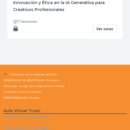
Innovación y Ética en la IA Generativa para
Creativos Profesionales
7 Secciones
Ver curso
Contactar con el soporte del sitio
Usted no se ha identificado. (
Acceder
)
Descargar la app para dispositivos móviles
Cambiar al tema estándar
Desarrollado por
Moodle
Aula Virtual Trust:
Términos y Condiciones
Políticas de Privacidad