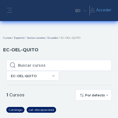
Salta al contenido principal
Acceder
Panel lateral
Cursos
Español
Socios Locales
Ecuador
EC-OEL-QUITO
EC-OEL-QUITO
Buscar cursos
Buscar cursos
EC-OEL-QUITO
1
Cursos
Por defecto
Catálogo
cat-discapacidad