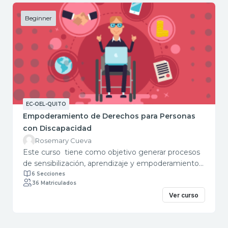
Beginner
EC-OEL-QUITO
Empoderamiento de Derechos para Personas
con Discapacidad
Rosemary Cueva
Este curso tiene como objetivo generar procesos
de sensibilización, aprendizaje y empoderamiento
social de las personas con discapacidad (PCD) y los
6 Secciones
36 Matriculados
diferentes actores de su entorno. Este curso está
Ver curso
dirigido a facilitadores, coordinadores, educadores y
a personas con Discapacidad (PcD) Público
objetivo: Público en general. Requisitos