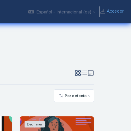
Acceder
Español - Internacional ‎(es)‎
Por defecto
Beginner