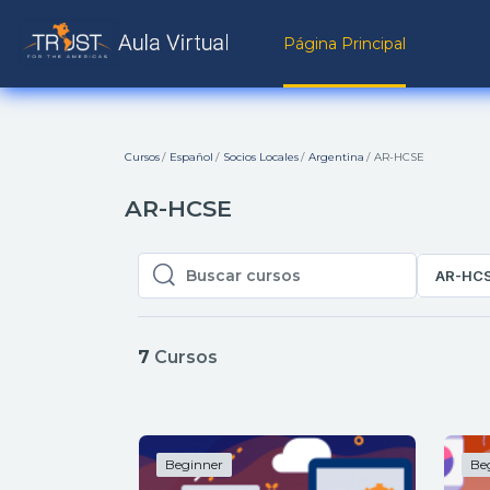
Salta al contenido principal
Página Principal
Cursos
Español
Socios Locales
Argentina
AR-HCSE
AR-HCSE
AR-HC
Buscar cursos
Buscar cursos
7
Cursos
Beginner
Be