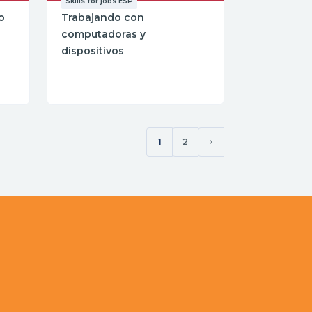
Skills for jobs ESP
o
Trabajando con
computadoras y
dispositivos
1
2
(current)
Siguiente página