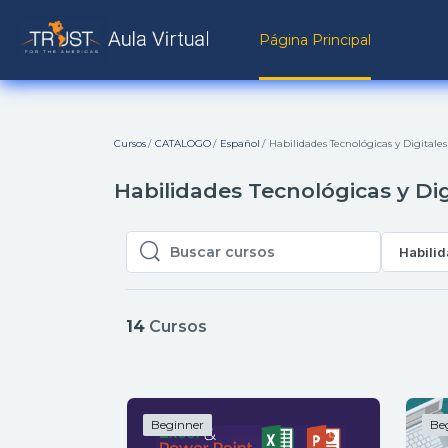
Salta al contenido principal
Página Principal
Cursos
CATALOGO
Español
Habilidades Tecnológicas y Digitales
Habilidades Tecnológicas y Dig
Habilid
Buscar cursos
Buscar cursos
14
Cursos
Beginner
Be