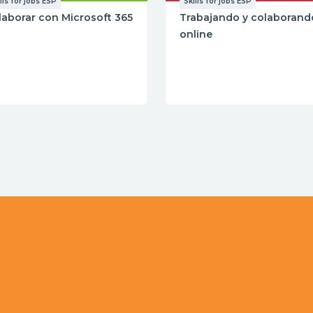
lls for jobs ESP
Skills for jobs ESP
laborar con Microsoft 365
Trabajando y colaborand
online