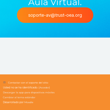
Aula Virtual.
soporte-av@trust-oea.org
Contactar con el soporte del sitio
Usted no se ha identificado. (
Acceder
)
Descargar la app para dispositivos móviles
Cambiar al tema estándar
Desarrollado por
Moodle