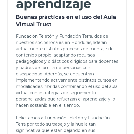
aprendizaje
Buenas prácticas en el uso del Aula
Virtual Trust
Fundación Teletón y Fundación Terra, dos de
nuestros socios locales en Honduras, lideran
actualmente distintos procesos de montaje de
Cursos Abiertos 2026
contenido propio, adaptando recursos
VISA - Cómo crear un plan de
pedagógicos y didácticos dirigidos para docentes
negocios
y padres de familia de personas con
discapacidad. Además, se encuentran
Descripción del curso: Este curso ofrece
implementando activamente distintos cursos en
información aplicable y práctica para e...
modalidades híbridas combinando el uso del aula
virtual con estrategias de seguimiento
Last updated on 28 Jul, 2026
personalizadas que refuerzan el aprendizaje y lo
hacen sostenible en el tiempo.
Felicitamos a Fundación Teletón y Fundación
Terra por todo su trabajo y la huella tan
significativa que están dejando en sus