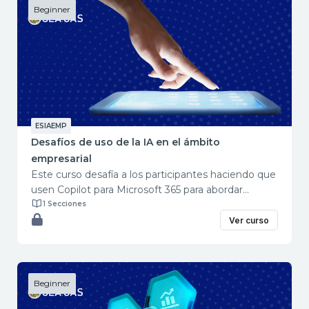
Beginner
ESIAEMP
Desafíos de uso de la IA en el ámbito
empresarial
Este curso desafía a los participantes haciendo que
usen Copilot para Microsoft 365 para abordar
diversos escenarios empresariales sin la ayuda de
1 Secciones
instrucciones paso a paso. Objetivos: Usar Copilot
Ver curso
para Microsoft 365 en Loop, Word y Business Chat
para crear preguntas de entrevista de RR. HH. para
un nuevo rol y, a continuación, comparar los
resultados generados por cada Copilot. Usar Copilot
Beginner
para Microsoft 365 en Word y Excel para mejorar la