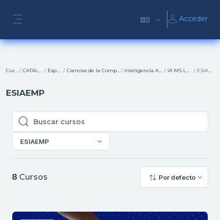
Salta al contenido principal
Acceder
Panel lateral
Cursos
CATALOGO
Español
Ciencias de la Computación
Inteligencia Artificial
IA MS LEARN
ESIAEMP
ESIAEMP
Buscar cursos
Buscar cursos
ESIAEMP
8
Cursos
Por defecto