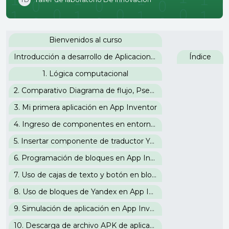
Perfilado de sección
Bienvenidos al curso
Introducción a desarrollo de Aplicaciones para Android
Índice
1. Lógica computacional
2. Comparativo Diagrama de flujo, Pseudocódigo, Lenguaje C y Bloques de App Inventor
3. Mi primera aplicación en App Inventor
4. Ingreso de componentes en entorno visual de App Inventor
5. Insertar componente de traductor Yandex en App Inventor
6. Programación de bloques en App Inventor
7. Uso de cajas de texto y botón en bloques de App Inventor
8. Uso de bloques de Yandex en App Inventor
9. Simulación de aplicación en App Inventor
10. Descarga de archivo APK de aplicación en App Inventor