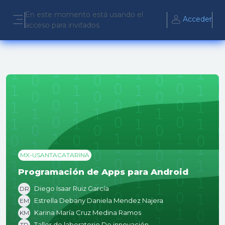
Salta al contenido principal
En este momento está usando el
Acceder
acceso para invitados
Panel lateral
MX-USANTACATARINA
Programación de Apps para Android
Diego Isaar Ruiz García
DR
Estrella Debany Daniela Mendez Najera
EM
Karina María Cruz Medina Ramos
KM
Taller de laboratorio De innovación
TD