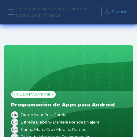
Salta al contenido principal
En este momento está usando el
Acceder
acceso para invitados
Panel lateral
MX-USANTACATARINA
Programación de Apps para Android
Diego Isaar Ruiz García
DR
Estrella Debany Daniela Mendez Najera
EM
Karina María Cruz Medina Ramos
KM
Taller de laboratorio De innovación
TD