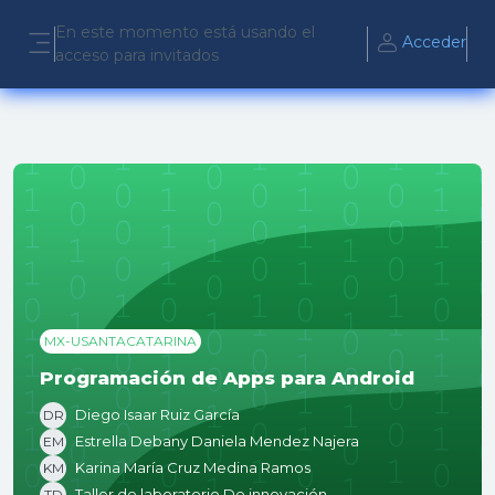
Salta al contenido principal
En este momento está usando el
Acceder
acceso para invitados
Panel lateral
MX-USANTACATARINA
Programación de Apps para Android
Diego Isaar Ruiz García
DR
Estrella Debany Daniela Mendez Najera
EM
Karina María Cruz Medina Ramos
KM
Taller de laboratorio De innovación
TD