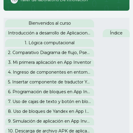
Perfilado de sección
Bienvenidos al curso
Introducción a desarrollo de Aplicaciones para Android
Índice
1. Lógica computacional
2. Comparativo Diagrama de flujo, Pseudocódigo, Lenguaje C y Bloques de App Inventor
3. Mi primera aplicación en App Inventor
4. Ingreso de componentes en entorno visual de App Inventor
5. Insertar componente de traductor Yandex en App Inventor
6. Programación de bloques en App Inventor
7. Uso de cajas de texto y botón en bloques de App Inventor
8. Uso de bloques de Yandex en App Inventor
9. Simulación de aplicación en App Inventor
10. Descarga de archivo APK de aplicación en App Inventor