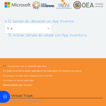
←
13. Sensor de Ubicación en App Inventor
15. Activar cámara de celular con App Inventor
→
Contactar con el soporte del sitio
En este momento está usando el acceso para invitados (
Acceder
)
Descargar la app para dispositivos móviles
Cambiar al tema estándar
Desarrollado por
Moodle
Abrir índice del curso
Aula Virtual Trust:
Términos y Condiciones