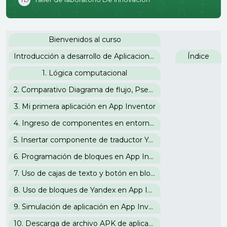
Perfilado de sección
Bienvenidos al curso
Introducción a desarrollo de Aplicaciones para Android
Índice
1. Lógica computacional
2. Comparativo Diagrama de flujo, Pseudocódigo, Lenguaje C y Bloques de App Inventor
3. Mi primera aplicación en App Inventor
4. Ingreso de componentes en entorno visual de App Inventor
5. Insertar componente de traductor Yandex en App Inventor
6. Programación de bloques en App Inventor
7. Uso de cajas de texto y botón en bloques de App Inventor
8. Uso de bloques de Yandex en App Inventor
9. Simulación de aplicación en App Inventor
10. Descarga de archivo APK de aplicación en App Inventor