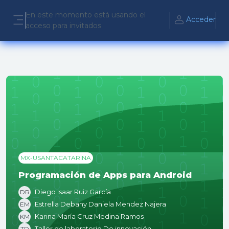
Salta al contenido principal
En este momento está usando el
Acceder
acceso para invitados
Panel lateral
MX-USANTACATARINA
Programación de Apps para Android
Diego Isaar Ruiz García
DR
Estrella Debany Daniela Mendez Najera
EM
Karina María Cruz Medina Ramos
KM
Taller de laboratorio De innovación
TD