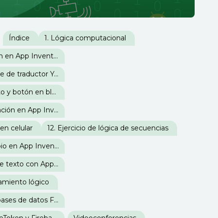
Índice
1. Lógica computacional
3. Mi primera aplicación en App Inventor
5. Insertar componente de traductor Yandex en App Inventor
7. Uso de cajas de texto y botón en bloques de App Inventor
9. Simulación de aplicación en App Inventor
en celular
12. Ejercicio de lógica de secuencias
14. Sensor de Giroscopio en App Inventor
16. Uso de mensajes de texto con App Inventor
namiento lógico
20. Autenticación en bases de datos Firebase