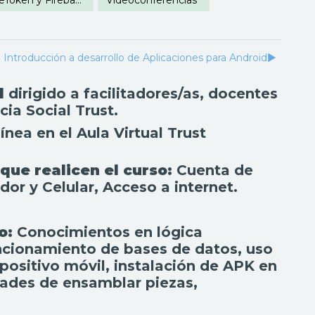
22. Ingreso de FirebaseToken y FirebaseURL
Videoconferencias
Introducción a desarrollo de Aplicaciones para Android
▶︎
d
dirigido a facilitadores/as, docentes
ia Social Trust.
nea en el Aula Virtual Trust
que realicen el curso:
Cuenta de
or y Celular, Acceso a internet.
so:
Conocimientos en lógica
ncionamiento de bases de datos, uso
ositivo móvil, instalación de APK en
dades de ensamblar piezas,