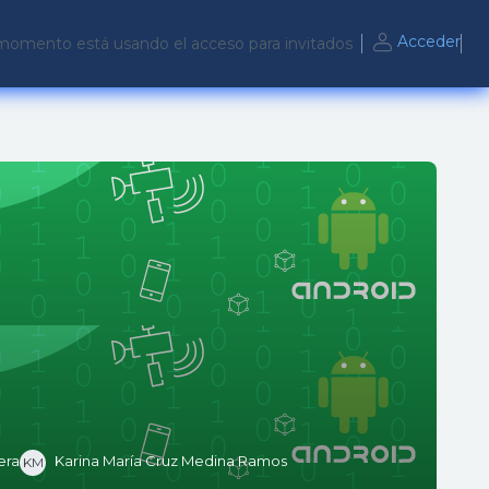
Acceder
momento está usando el acceso para invitados
era
Karina María Cruz Medina Ramos
KM