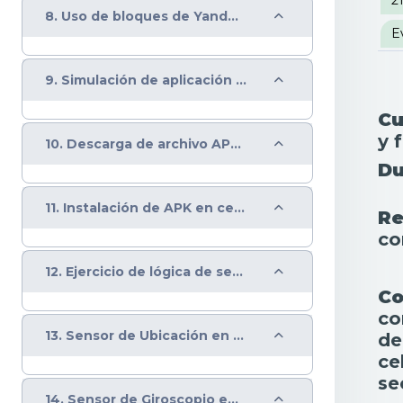
Colapsar
8. Uso de bloques de Yandex en App Inventor
E
Colapsar
9. Simulación de aplicación en App Inventor
Cu
y 
Colapsar
10. Descarga de archivo APK de aplicación en App Inventor
Du
Colapsar
11. Instalación de APK en celular
Re
co
Colapsar
12. Ejercicio de lógica de secuencias
Co
co
Colapsar
13. Sensor de Ubicación en App Inventor
de
ce
se
Colapsar
14. Sensor de Giroscopio en App Inventor