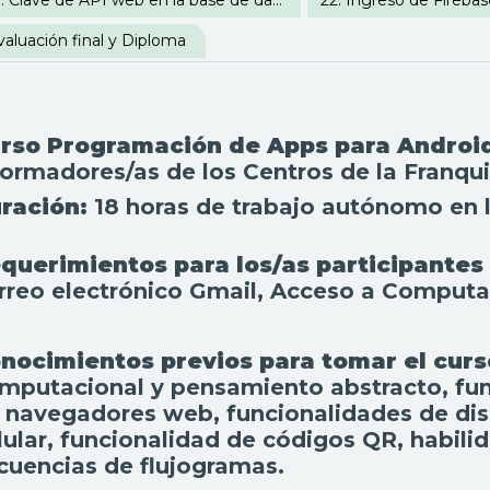
21. Clave de API web en la base de datos Firebase
valuación final y Diploma
rso Programación de Apps para Androi
formadores/as de los Centros de la Franquic
ración:
18 horas de trabajo autónomo en lí
querimientos para los/as participantes 
rreo electrónico Gmail, Acceso a Computad
nocimientos previos para tomar el cur
mputacional y pensamiento abstracto, fu
 navegadores web, funcionalidades de disp
lular, funcionalidad de códigos QR, habili
cuencias de flujogramas.