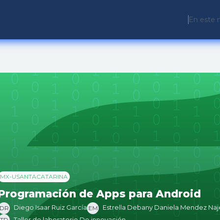
En este 
MX-USANTACATARINA
Programación de Apps para Android
Diego Isaar Ruiz García
Estrella Debany Daniela Mendez Naj
DR
EM
Taller de laboratorio De innovación
TD