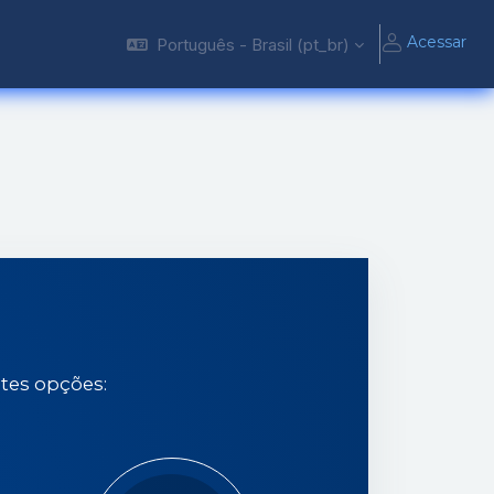
Acessar
Português - Brasil ‎(pt_br)‎
ntes opções: