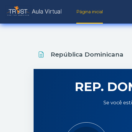
Ir para o conteúdo principal
Página inicial
República Dominicana
REP. DO
Se você est