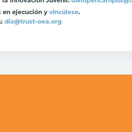
a la Innovación Juvenil:
uwiopencampus@tr
s en ejecución y
vincúlese
.
A:
dia@trust-oea.org