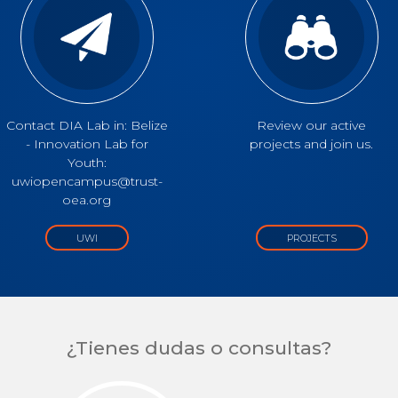
Contact DIA Lab in: Belize
Review our active
- Innovation Lab for
projects and join us.
Youth:
uwiopencampus@trust-
oea.org
UWI
PROJECTS
¿Tienes dudas o consultas?