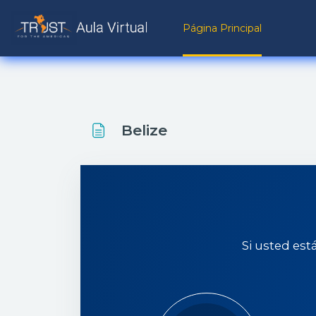
Salta al contenido principal
Página Principal
Belize
Si usted est