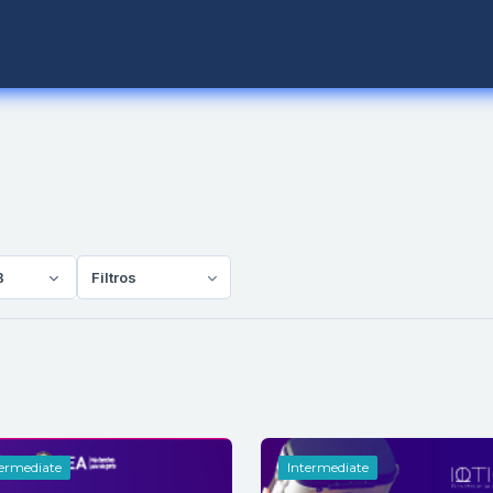
B
Filtros
termediate
Intermediate