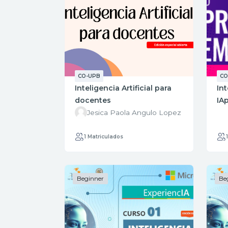
CO-UPB
CO
Inteligencia Artificial para
Int
docentes
IA
Jesica Paola Angulo Lopez
1 Matriculados
Beginner
Be