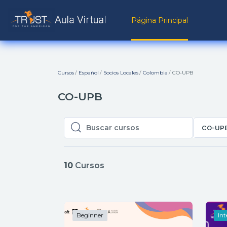
Salta al contenido principal
Página Principal
Cursos
Español
Socios Locales
Colombia
CO-UPB
CO-UPB
CO-UP
Buscar cursos
Buscar cursos
10
Cursos
Beginner
In