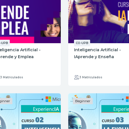
-UPB
CO-UPB
eligencia Artificial -
Inteligencia Artificial -
prende y Emplea
IAprende y Enseña
13 Matriculados
3 Matriculados
ginner
Beginner