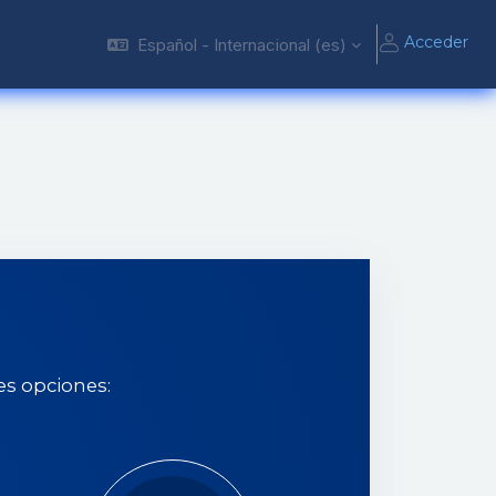
Acceder
Español - Internacional ‎(es)‎
es opciones: