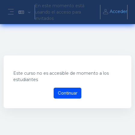
Salta al contenido principal
En este momento está
Acceder
usando el acceso para
Panel lateral
invitados
Este curso no es accesible de momento a los
estudiantes
Continuar