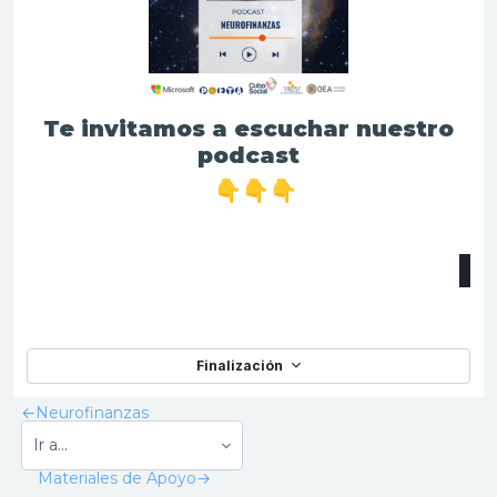
Te invitamos a escuchar nuestro
podcast
👇👇👇
R
e
p
r
o
d
u
c
Finalización
i
r
←
Neurofinanzas
Materiales de Apoyo
→