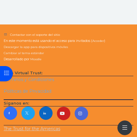
Contactar con el soporte del sitio
En este momento está usando el acceso para invitados (
Acceder
)
Descargar la app para dispositivos móviles
Cambiar al tema estándar
Desarrollado por
Moodle
Abrir índice del curso
Aula Virtual Trust:
Términos y Condiciones
Políticas de Privacidad
Síganos en:
The Trust for the Americas