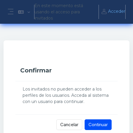
Salta al contenido principal
En este momento está
Acceder
usando el acceso para
Panel lateral
invitados
Confirmar
Los invitados no pueden acceder a los
perfiles de los usuarios. Acceda al sistema
con un usuario para continuar.
Cancelar
Continuar