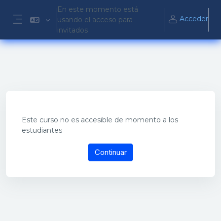
Salta al contenido principal
En este momento está
Acceder
usando el acceso para
Panel lateral
invitados
Este curso no es accesible de momento a los
estudiantes
Continuar