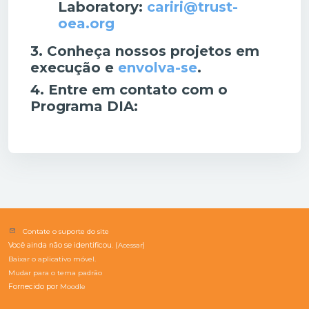
Laboratory:
cariri@trust-
oea.org
3.
Conheça nossos projetos em
execução e
envolva-se
.
4.
Entre em contato com o
Programa DIA:
Contate o suporte do site
Você ainda não se identificou. (
Acessar
)
Baixar o aplicativo móvel.
Mudar para o tema padrão
Fornecido por
Moodle