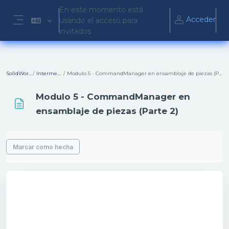
Salta al contenido principal
En este momento está
Acceder
usando el acceso para
Panel lateral
invitados
SolidWorks
Intermedio
Modulo 5 - CommandManager en ensamblaje de piezas (Parte 2)
Modulo 5 - CommandManager en
ensamblaje de piezas (Parte 2)
Requisitos de finalización
Marcar como hecha