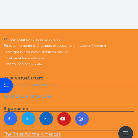
Contactar con el soporte del sitio
En este momento está usando el acceso para invitados (
Acceder
)
Descargar la app para dispositivos móviles
Cambiar al tema estándar
Desarrollado por
Moodle
Aula Virtual Trust:
Abrir índice del curso
Términos y Condiciones
Políticas de Privacidad
Síganos en:
The Trust for the Americas