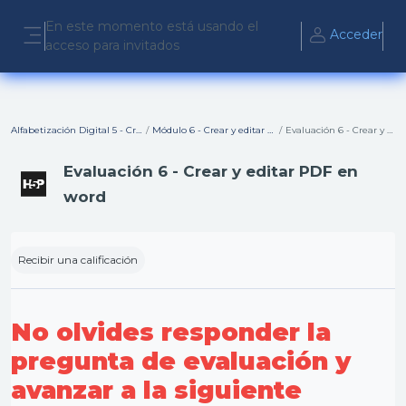
Salta al contenido principal
En este momento está usando el
Acceder
acceso para invitados
Panel lateral
Alfabetización Digital 5 - Crear Contenido Digital
Módulo 6 - Crear y editar archivos PDF en Word
Evaluación 6 - Crear y editar PDF en word
Evaluación 6 - Crear y editar PDF en
word
Requisitos de finalización
Recibir una calificación
No olvides responder la
pregunta de evaluación y
avanzar a la siguiente