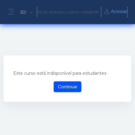
Ir para o conteúdo principal
Acessar
Você acessou como visitante
Painel lateral
Este curso está indisponível para estudantes
Continuar