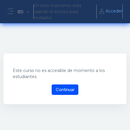
Salta al contenido principal
En este momento está
Acceder
usando el acceso para
Panel lateral
invitados
Este curso no es accesible de momento a los
estudiantes
Continuar