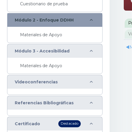
Cuestionario de prueba
Colapsar
P
Módulo 2 - Enfoque DDHH
P
V
Materiales de Apoyo
◀︎
M
Colapsar
Módulo 3 - Accesibilidad
Materiales de Apoyo
Colapsar
Videoconferencias
Colapsar
Referencias Bibliográficas
Colapsar
Certificado
Destacado