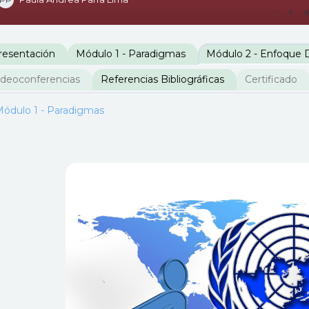
erfilado de sección
resentación
Módulo 1 - Paradigmas
Módulo 2 - Enfoque
ideoconferencias
Referencias Bibliográficas
Certificado
ódulo 1 - Paradigmas