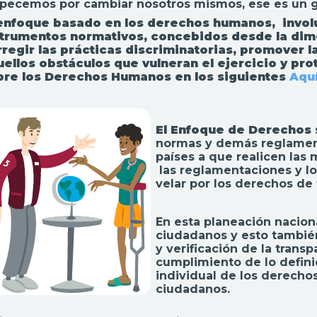
pecemos por cambiar nosotros mismos, ese es un g
 enfoque basado en los derechos humanos, involu
strumentos normativos, concebidos desde la dime
regir las prácticas discriminatorias, promover la
uellos obstáculos que vulneran el ejercicio y pr
bre los Derechos Humanos en los siguientes
Aqu
El Enfoque de Derechos
normas y demás reglament
países a que realicen las 
las reglamentaciones y lo
velar por los derechos de
En esta planeación naciona
ciudadanos y esto también
y verificación de la trans
cumplimiento de lo defini
individual de los derecho
ciudadanos.