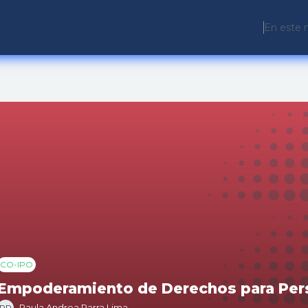
En este 
CO-IPO
Empoderamiento de Derechos para Per
Paula Andrea Parra Lima
PP