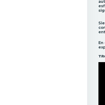
aut
esf
sig
Si
com
ent
En 
exp
Tí