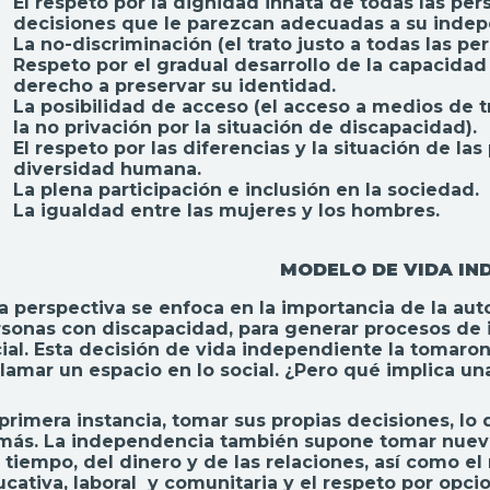
El respeto por la dignidad innata de todas las per
decisiones que le parezcan adecuadas a su indep
La no-discriminación (el trato justo a todas las p
Respeto por el gradual desarrollo de la capacidad
derecho a preservar su identidad.
La posibilidad de acceso (el acceso a medios de tr
la no privación por la situación de discapacidad).
El respeto por las diferencias y la situación de l
diversidad humana.
La plena participación e inclusión en la sociedad.
La igualdad entre las mujeres y los hombres.
MODELO DE VIDA IN
a perspectiva se enfoca en la importancia de la au
sonas con discapacidad, para generar procesos de 
ial. Esta decisión de vida independiente la tomaron
lamar un espacio en lo social. ¿Pero qué implica u
primera instancia, tomar sus propias decisiones, lo
ás. La independencia también supone tomar nuevas
 tiempo, del dinero y de las relaciones, así como el n
cativa, laboral y comunitaria y el respeto por opcione