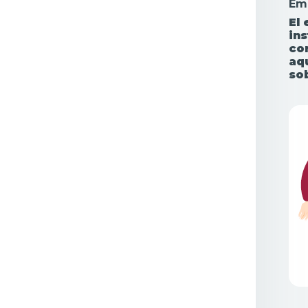
Em
El
in
cor
aq
so