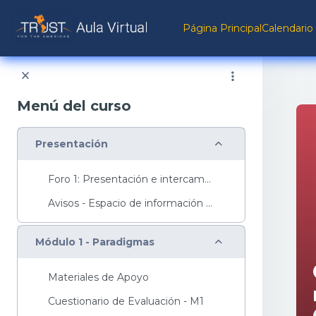
Salta al contenido principal
Página Principal
Calendario
Menú del curso
Colapsar
Presentación
Foro 1: Presentación e intercambio
Avisos - Espacio de información y preguntas sobre el curso
Colapsar
Módulo 1 - Paradigmas
Materiales de Apoyo
Cuestionario de Evaluación - M1