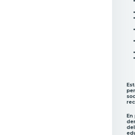
Est
per
soc
rec
En 
dem
del
edu