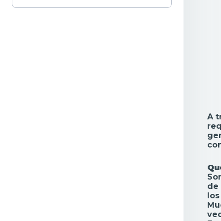
A t
req
gen
con
Qu
Son
de 
los
Muc
vec