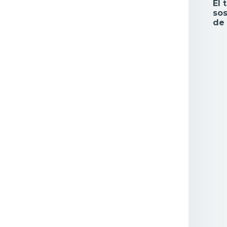
El 
sos
de 