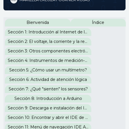
Perfilado de sección
Bienvenida
Índice
Sección 1: Introducción al Internet de las Cosas
Sección 2: El voltaje, la corriente y la resistencia
Sección 3: Otros componentes electrónicos
Sección 4: Instrumentos de medición-corrientes análogas y digitales
Sección 5: ¿Cómo usar un multímetro?
Sección 6: Actividad de atención lógica
Sección 7: ¿Qué "sienten" los sensores?
Sección 8: Introducción a Arduino
Sección 9: Descarga e instalación del IDE de Arduino
Sección 10: Encontrar y abrir el IDE de Arduino
Sección 11: Menú de navegación IDE Arduino