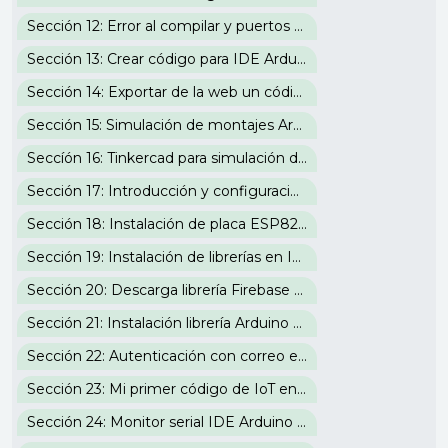
Sección 12: Error al compilar y puertos IDE Arduino
Sección 13: Crear código para IDE Arduino en la web
Sección 14: Exportar de la web un código para el IDE de Arduino
Sección 15: Simulación de montajes Arduino en la web
Seccíón 16: Tinkercad para simulación de código en placas de Arduino
Sección 17: Introducción y configuración en IDE Arduino a la placa IoT ESP8266
Sección 18: Instalación de placa ESP8266 en IDE Arduino
Sección 19: Instalación de librerías en IDE Arduino
Sección 20: Descarga librería Firebase para IoT en IDE Arduino
Sección 21: Instalación librería Arduino Json en IDE y acceso a Firebase
Sección 22: Autenticación con correo electrónico Firebase
Sección 23: Mi primer código de IoT en IDE Arduino
Sección 24: Monitor serial IDE Arduino y configuración de WiFi