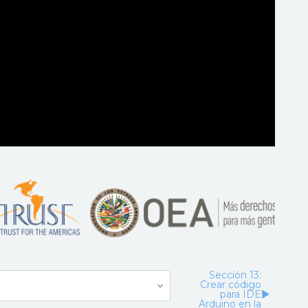
Sección 13:
Crear código
para IDE
▶︎
Arduino en la