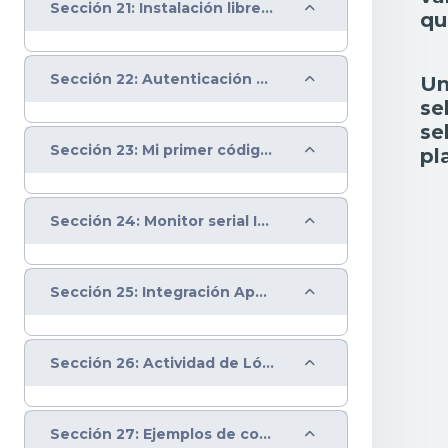
Colapsar
Sección 21: Instalación librería Arduino Json en IDE y acceso a Firebase
qu
Colapsar
Sección 22: Autenticación con correo electrónico Firebase
Un
se
se
Colapsar
Sección 23: Mi primer código de IoT en IDE Arduino
pl
Colapsar
Sección 24: Monitor serial IDE Arduino y configuración de WiFi
Colapsar
Sección 25: Integración App Inventor, Firebase e IDE Arduino
Colapsar
Sección 26: Actividad de Lógica computacional
Colapsar
Sección 27: Ejemplos de componentes para controlar sistemas eléctricos