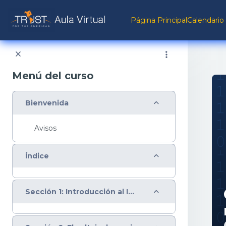
Salta al contenido principal
Página Principal
Calendario
Menú del curso
Colapsar
Bienvenida
Avisos
Colapsar
Índice
Colapsar
Sección 1: Introducción al Internet de las Cosas