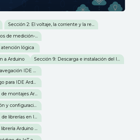
Sección 2: El voltaje, la corriente y la resistencia
Sección 4: Instrumentos de medición-corrientes análogas y digitales
 atención lógica
ón a Arduino
Sección 9: Descarga e instalación del IDE de Arduino
Sección 11: Menú de navegación IDE Arduino
Sección 13: Crear código para IDE Arduino en la web
Sección 15: Simulación de montajes Arduino en la web
Sección 17: Introducción y configuración en IDE Arduino a la placa IoT ESP8266
Sección 19: Instalación de librerías en IDE Arduino
Sección 21: Instalación librería Arduino Json en IDE y acceso a Firebase