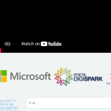
ección 11:
Menú de
navegación