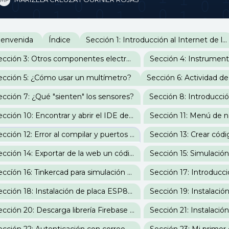
erfilado de sección
ienvenida
Índice
Sección 1: Introducción al Internet de las Cosas
Sección 3: Otros componentes electrónicos
ección 5: ¿Cómo usar un multímetro?
Sección 6: Actividad de
ección 7: ¿Qué "sienten" los sensores?
Sección 8: Introducci
Sección 10: Encontrar y abrir el IDE de Arduino
Sección 12: Error al compilar y puertos IDE Arduino
Sección 14: Exportar de la web un código para el IDE de Arduino
Seccíón 16: Tinkercad para simulación de código en placas de Arduino
Sección 18: Instalación de placa ESP8266 en IDE Arduino
Sección 20: Descarga librería Firebase para IoT en IDE Arduino