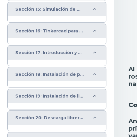
Colapsar
Sección 15: Simulación de montajes Arduino en la web
Colapsar
Seccíón 16: Tinkercad para simulación de código en placas de Arduino
Colapsar
Sección 17: Introducción y configuración en IDE Arduino a la placa IoT ESP8266
Al
Colapsar
Sección 18: Instalación de placa ESP8266 en IDE Arduino
ro
na
Colapsar
Sección 19: Instalación de librerías en IDE Arduino
Co
Colapsar
Sección 20: Descarga librería Firebase para IoT en IDE Arduino
An
pr
va