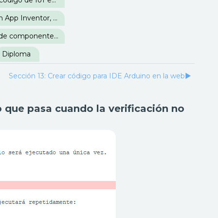
Sección 23: Mi primer código de IoT en IDE Arduino
Sección 25: Integración App Inventor, Firebase e IDE Arduino
Sección 27: Ejemplos de componentes para controlar sistemas eléctricos
Diploma
Sección 13: Crear código para IDE Arduino en la web
▶︎
 que pasa cuando la verificación no