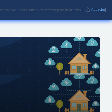
Acceder
momento está usando el acceso para invitados