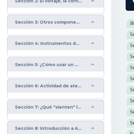
Colapsar
Sección 2: El voltaje, la corriente y la resistencia
P
Colapsar
Sección 3: Otros componentes electrónicos
B
Colapsar
Sección 4: Instrumentos de medición-corrientes análogas y digitales
S
S
Colapsar
Sección 5: ¿Cómo usar un multímetro?
Colapsar
Sección 6: Actividad de atención lógica
Colapsar
Sección 7: ¿Qué "sienten" los sensores?
Colapsar
Sección 8: Introducción a Arduino