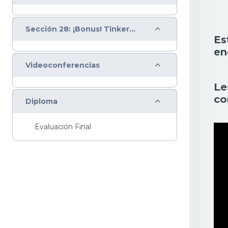
Colapsar
Sección 28: ¡Bonus! Tinkercad para diseño 3D
Es
en
Colapsar
Videoconferencias
Le
co
Colapsar
Diploma
Evaluación Final