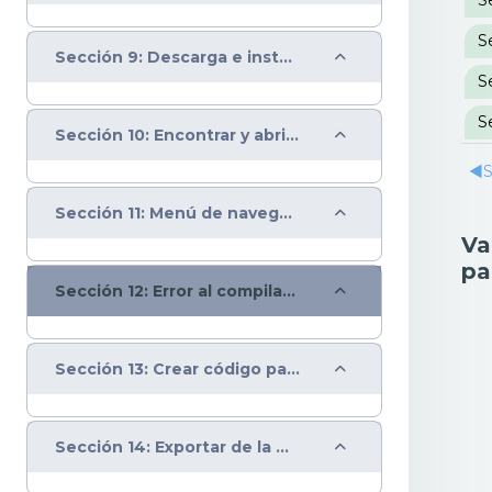
Colapsar
Sección 9: Descarga e instalación del IDE de Arduino
Colapsar
Sección 10: Encontrar y abrir el IDE de Arduino
◀︎
S
Colapsar
Sección 11: Menú de navegación IDE Arduino
Va
pa
Colapsar
Sección 12: Error al compilar y puertos IDE Arduino
Colapsar
Sección 13: Crear código para IDE Arduino en la web
Colapsar
Sección 14: Exportar de la web un código para el IDE de Arduino