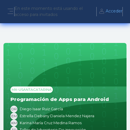
Salta al contenido principal
En este momento está usando el
Acceder
acceso para invitados
Panel lateral
MX-USANTACATARINA
Programación de Apps para Android
Diego Isaar Ruiz García
DR
Estrella Debany Daniela Mendez Najera
EM
Karina María Cruz Medina Ramos
KM
Taller de laboratorio De innovación
TD