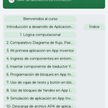
Perfilado de sección
Bienvenidos al curso
Introducción a desarrollo de Aplicaciones para Android
Índice
1. Lógica computacional
2. Comparativo Diagrama de flujo, Pseudocódigo, Lenguaje C y Bloques de App Inventor
3. Mi primera aplicación en App Inventor
4. Ingreso de componentes en entorno visual de App Inventor
5. Insertar componente de traductor Yandex en App Inventor
6. Programación de bloques en App Inventor
7. Uso de cajas de texto y botón en bloques de App Inventor
8. Uso de bloques de Yandex en App Inventor
9. Simulación de aplicación en App Inventor
10. Descarga de archivo APK de aplicación en App Inventor