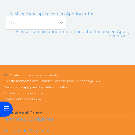
←
3. Mi primera aplicación en App Inventor
5. Insertar componente de traductor Yandex en App
→
Inventor
Contactar con el soporte del sitio
En este momento está usando el acceso para invitados (
Acceder
)
Descargar la app para dispositivos móviles
Cambiar al tema estándar
Desarrollado por
Moodle
Abrir índice del curso
Aula Virtual Trust:
Términos y Condiciones
Políticas de Privacidad