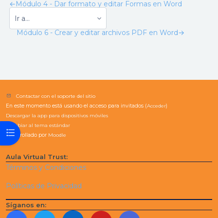
←
Módulo 4 - Dar formato y editar Formas en Word
Módulo 6 - Crear y editar archivos PDF en Word
→
Contactar con el soporte del sitio
En este momento está usando el acceso para invitados (
Acceder
)
Descargar la app para dispositivos móviles
Cambiar al tema estándar
Abrir índice del curso
Desarrollado por
Moodle
Aula Virtual Trust:
Términos y Condiciones
Políticas de Privacidad
Síganos en: