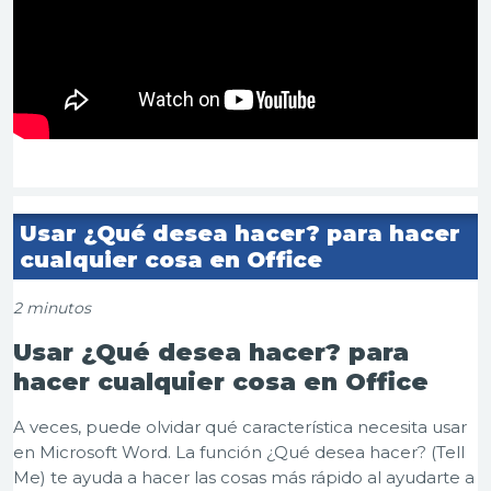
Us
ar ¿Qué desea hacer?
para hacer
cualquier cosa en Office
2 minutos
Us
ar ¿Qué desea hacer?
para
hacer cualquier cosa en Office
A veces, puede olvidar qué característica necesita usar
en Microsoft Word. La función
¿Qué desea hacer? (Tell
Me)
te ayuda a hacer las cosas más rápido al ayudarte a