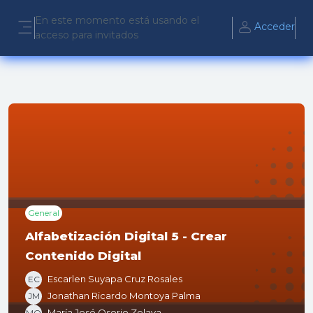
Salta al contenido principal
En este momento está usando el
Acceder
acceso para invitados
Panel lateral
General
Alfabetización Digital 5 - Crear
Contenido Digital
Escarlen Suyapa Cruz Rosales
EC
Jonathan Ricardo Montoya Palma
JM
María José Osorio Zelaya
MO