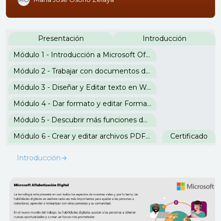
Perfilado de sección
Presentación
Introducción
Módulo 1 - Introducción a Microsoft Office
Módulo 2 - Trabajar con documentos de Word
Módulo 3 - Diseñar y Editar texto en Word
Módulo 4 - Dar formato y editar Formas en Word
Módulo 5 - Descubrir más funciones de Word
Módulo 6 - Crear y editar archivos PDF en Word
Certificado
Introducción
→