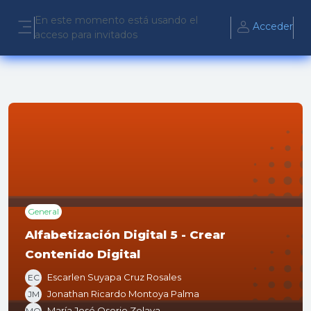
Salta al contenido principal
En este momento está usando el
Acceder
acceso para invitados
Panel lateral
General
Alfabetización Digital 5 - Crear
Contenido Digital
Escarlen Suyapa Cruz Rosales
EC
Jonathan Ricardo Montoya Palma
JM
María José Osorio Zelaya
MO