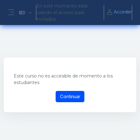
Salta al contenido principal
En este momento está
Acceder
usando el acceso para
Panel lateral
invitados
Este curso no es accesible de momento a los
estudiantes
Continuar