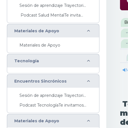
Sesión de aprendizaje Trayectoria Básica ...
Podcast Salud MentalTe invitamos a escuchar ...
P
B
Colapsar
Materiales de Apoyo
Materiales de Apoyo
Colapsar
Tecnología
◀︎
M
Colapsar
Encuentros Sincrónicos
Sesión de aprendizaje Trayectoria Básica Sesi...
T
Podcast TecnologíaTe invitamos a escuchar nuestro ...
m
Colapsar
d
Materiales de Apoyo