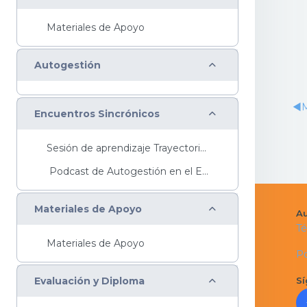
Materiales de Apoyo
Colapsar
Autogestión
◀︎
M
Colapsar
Encuentros Sincrónicos
Sesión de aprendizaje Trayectoria Intermedia ...
Podcast de Autogestión en el EmprendimientoT...
Colapsar
Materiales de Apoyo
Au
Té
Materiales de Apoyo
Po
Colapsar
Evaluación y Diploma
Sí