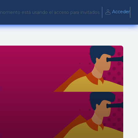
Acceder
momento está usando el acceso para invitados