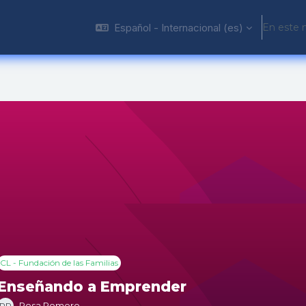
Español - Internacional ‎(es)‎
En este 
CL - Fundación de las Familias
Enseñando a Emprender
Rosa Romero
RR