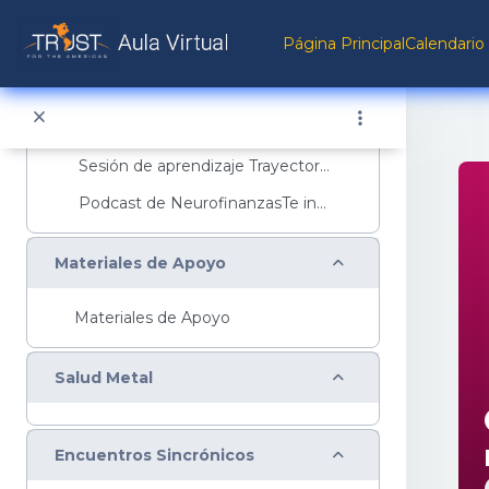
Salta al contenido principal
Colapsar
Neurofinanzas
Página Principal
Calendario
Colapsar
Encuentros Sincrónicos
Sesión de aprendizaje Trayectoria Básica&nbs...
Podcast de NeurofinanzasTe invitamos a escuc...
Colapsar
Materiales de Apoyo
Materiales de Apoyo
Colapsar
Salud Metal
Colapsar
Encuentros Sincrónicos