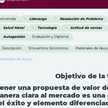
erfilado de sección
ienvenida
Liderazgo
Resolución de Problema
Salud Metal
Tecnología
Actitud de ventas
Autogestión
Evaluación y Diploma
Descripción
Encuentros Sincrónicos
Materiales de Apo
ateriales de Apoyo
Objetivo de la
ener una propuesta de valor de
anera clara al mercado es una 
el éxito y elemento diferenci