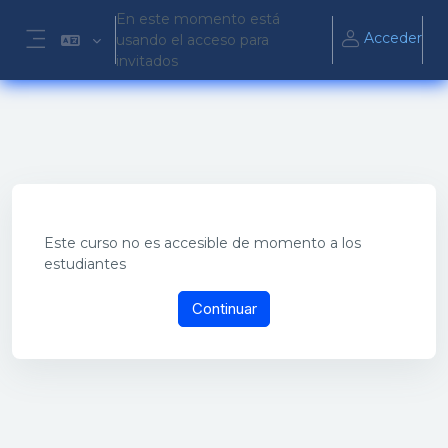
Salta al contenido principal
En este momento está
Acceder
usando el acceso para
Panel lateral
invitados
Este curso no es accesible de momento a los
estudiantes
Continuar