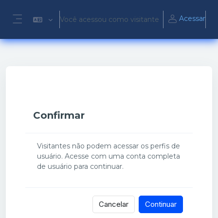
Ir para o conteúdo principal
Acessar
Você acessou como visitante
Painel lateral
Confirmar
Visitantes não podem acessar os perfis de
usuário. Acesse com uma conta completa
de usuário para continuar.
Cancelar
Continuar