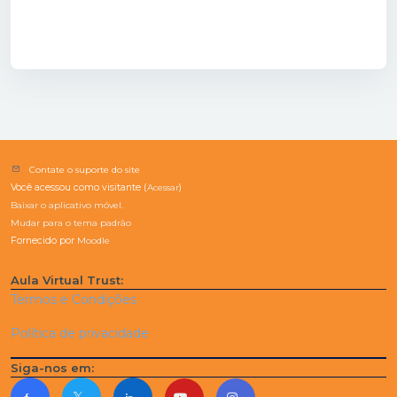
Contate o suporte do site
Você acessou como visitante (
Acessar
)
Baixar o aplicativo móvel.
Mudar para o tema padrão
Fornecido por
Moodle
Aula Virtual Trust:
Termos e Condições
Política de privacidade
Siga-nos em: