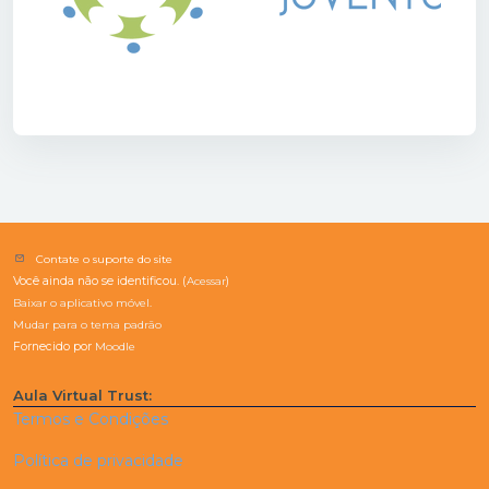
Contate o suporte do site
Você ainda não se identificou. (
Acessar
)
Baixar o aplicativo móvel.
Mudar para o tema padrão
Fornecido por
Moodle
Aula Virtual Trust:
Termos e Condições
Política de privacidade