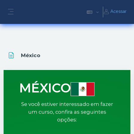
Ir para o conteúdo principal
Acessar
Painel lateral
México
MÉXICO
Se você estiver interessado em fazer
um curso, confira as seguintes
opções: