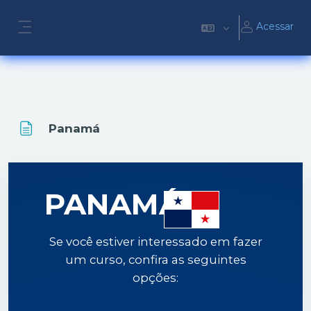
Ir para o conteúdo principal
Acessar
Painel lateral
Panamá
PANAMÁ
Se você estiver interessado em fazer
um curso, confira as seguintes
opções: