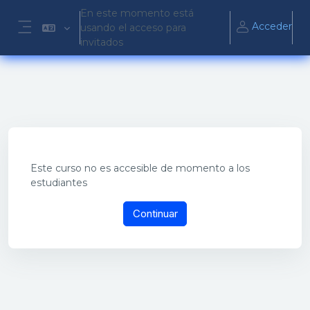
Salta al contenido principal
En este momento está
Acceder
usando el acceso para
Panel lateral
invitados
Este curso no es accesible de momento a los
estudiantes
Continuar