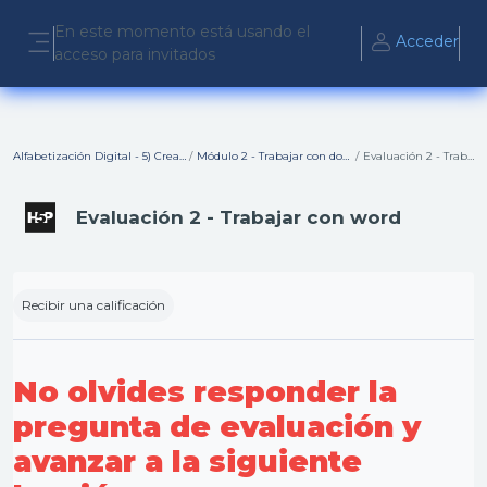
Salta al contenido principal
En este momento está usando el
Acceder
acceso para invitados
Panel lateral
Alfabetización Digital - 5) Crear Contenido Digital
Módulo 2 - Trabajar con documentos de Word
Evaluación 2 - Trabajar con word
Evaluación 2 - Trabajar con word
Requisitos de finalización
Recibir una calificación
No olvides responder la
pregunta de evaluación y
avanzar a la siguiente