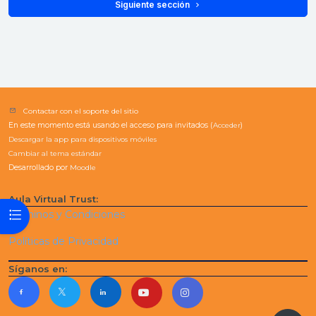
 Siguiente sección 
Contactar con el soporte del sitio
En este momento está usando el acceso para invitados (
Acceder
)
Descargar la app para dispositivos móviles
Cambiar al tema estándar
Desarrollado por
Moodle
Aula Virtual Trust:
Abrir índice del curso
Términos y Condiciones
Políticas de Privacidad
Síganos en: