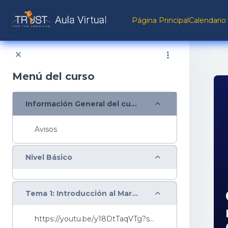
Salta al contenido principal
Página Principal
Calendario
Menú del curso
Colapsar
Información General del curso
Avisos
Colapsar
Nivel Básico
Colapsar
Tema 1: Introducción al Marketing Digital
https://youtu.be/y18DtTaqVTg?si=LY1cQu_xjo6Z_I0h