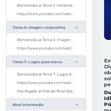
Bienvenidxs al Tema 5: Herramientas para diseñar -...
https://www.youtube.com/watch?v=yxw-95j-hL8&list=P...
Colapsar
Tema 6: Imagen corporativa
Bienvenidxs al Tema 6: Imagen corporativa, te invi...
https://www.youtube.com/watch?v=jJ4PXFpkxCg&list=P...
Es
Colapsar
Tema 7: Logos para marca
Di
ob
Bienvenidxs al Tema 7: Logos de marca, te invitamo...
so
https://www.youtube.com/watch?v=814VHc3Yw0Q&list=P...
pe
Haz llegado al final del Nivel Básico, te invitamo...
Du
Id
Pú
Colapsar
Nivel Intermedio
pu