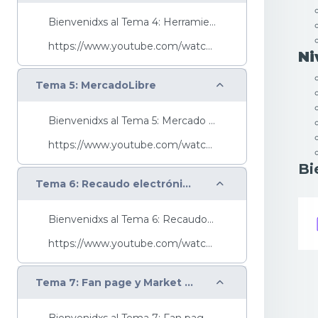
Bienvenidxs al Tema 4: Herramientas digitales en e...
https://www.youtube.com/watch?v=aYeIk1FWz60&list=P...
Ni
Colapsar
Tema 5: MercadoLibre
Bienvenidxs al Tema 5: Mercado Libre, te invitamos...
https://www.youtube.com/watch?v=kGsKd2RHJc8&list=P...
Bi
Colapsar
Tema 6: Recaudo electrónico
Bienvenidxs al Tema 6: Recaudo electrónico, te inv...
https://www.youtube.com/watch?v=Cb6UzoyXcFI&list=P...
Colapsar
Tema 7: Fan page y Market Place
Bienvenidxs al Tema 7: Fan page y Market Place, te...