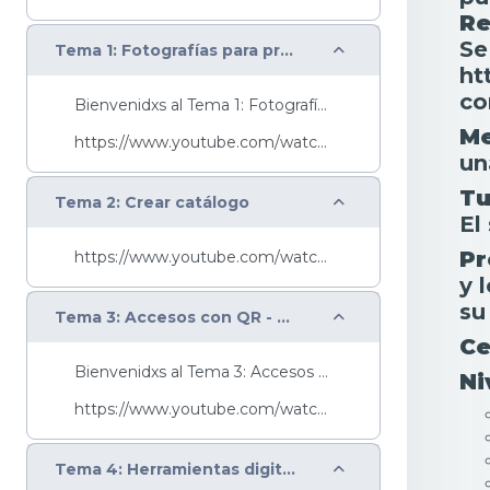
Re
Se
Colapsar
Tema 1: Fotografías para productos y servicios
ht
co
Bienvenidxs al Tema 1: Fotografías para productos ...
Me
https://www.youtube.com/watch?v=kdJFf3C78Nw
un
Tu
Colapsar
Tema 2: Crear catálogo
El
Pr
https://www.youtube.com/watch?v=7ipqhhHQBEY&list=P...
y 
su
Colapsar
Tema 3: Accesos con QR - Código Abierto
Ce
Bienvenidxs al Tema 3: Accesos con QR - Código Abi...
Ni
https://www.youtube.com/watch?v=7ipqhhHQBEY&list=P...
Colapsar
Tema 4: Herramientas digitales en el mundo empresarial