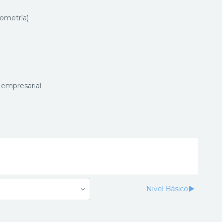
eometría)
 empresarial
Nivel Básico
▶︎