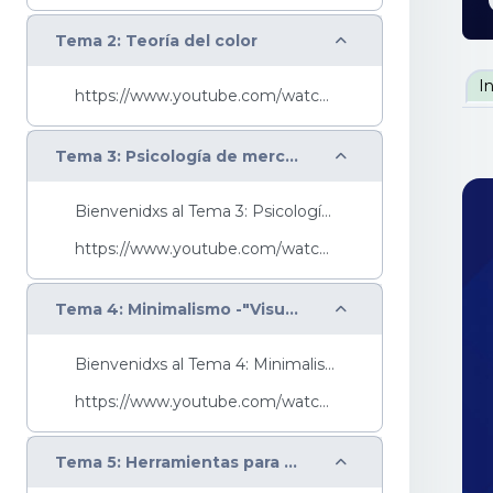
Colapsar
Tema 2: Teoría del color
P
I
https://www.youtube.com/watch?v=UGgz8D8l-dY&t=1s
Colapsar
Tema 3: Psicología de mercado
Bienvenidxs al Tema 3: Psicología del Mercado, te ...
https://www.youtube.com/watch?v=Rc8cL84EA7E&t=6s
Colapsar
Tema 4: Minimalismo -"Visual thinking"
Bienvenidxs al Tema 4: Minimalismo - "Visual Think...
https://www.youtube.com/watch?v=CGVN0K7B7UU&t=4s
Colapsar
Tema 5: Herramientas para diseñar - Canva