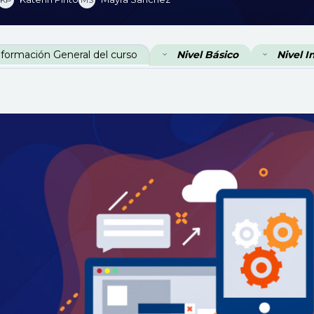
erfilado de sección
nformación General del curso
Nivel Básico
Nivel 