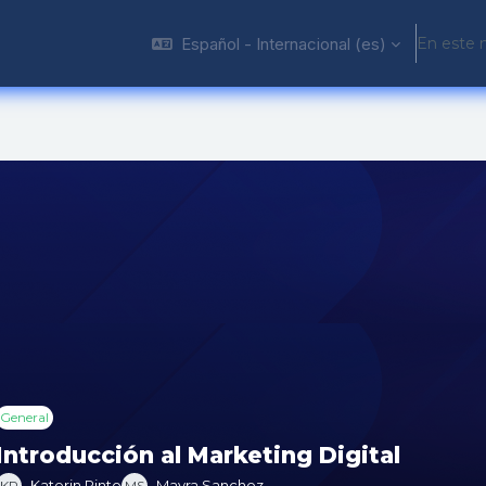
Español - Internacional ‎(es)‎
En este 
General
Introducción al Marketing Digital
Katerin Pinto
Mayra Sanchez
KP
MS