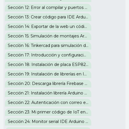
Sección 12: Error al compilar y puertos IDE Arduino
Sección 13: Crear código para IDE Arduino en la web
Sección 14: Exportar de la web un código para el IDE de Arduino
Sección 15: Simulación de montajes Arduino en la web
Seccíón 16: Tinkercad para simulación de código en placas de Arduino
Sección 17: Introducción y configuración en IDE Arduino a la placa IoT ESP8266
Sección 18: Instalación de placa ESP8266 en IDE Arduino
Sección 19: Instalación de librerías en IDE Arduino
Sección 20: Descarga librería Firebase para IoT en IDE Arduino
Sección 21: Instalación librería Arduino Json en IDE y acceso a Firebase
Sección 22: Autenticación con correo electrónico Firebase
Sección 23: Mi primer código de IoT en IDE Arduino
Sección 24: Monitor serial IDE Arduino y configuración de WiFi