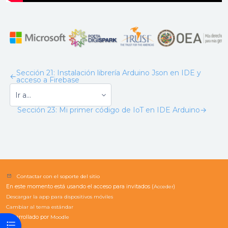
Sección 21: Instalación librería Arduino Json en IDE y
←
acceso a Firebase
Sección 23: Mi primer código de IoT en IDE Arduino
→
Contactar con el soporte del sitio
En este momento está usando el acceso para invitados (
Acceder
)
Descargar la app para dispositivos móviles
Cambiar al tema estándar
Desarrollado por
Moodle
Abrir índice del curso