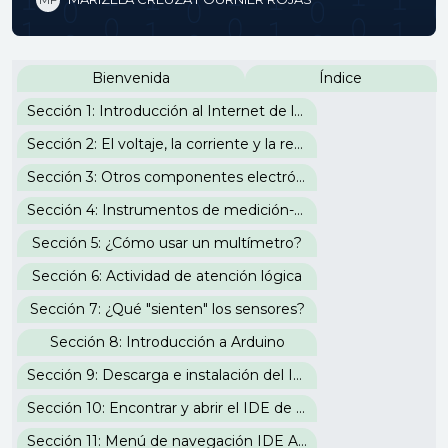
Perfilado de sección
Bienvenida
Índice
Sección 1: Introducción al Internet de las Cosas
Sección 2: El voltaje, la corriente y la resistencia
Sección 3: Otros componentes electrónicos
Sección 4: Instrumentos de medición-corrientes análogas y digitales
Sección 5: ¿Cómo usar un multímetro?
Sección 6: Actividad de atención lógica
Sección 7: ¿Qué "sienten" los sensores?
Sección 8: Introducción a Arduino
Sección 9: Descarga e instalación del IDE de Arduino
Sección 10: Encontrar y abrir el IDE de Arduino
Sección 11: Menú de navegación IDE Arduino