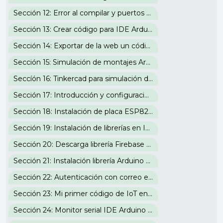
Sección 12: Error al compilar y puertos IDE Arduino
Sección 13: Crear código para IDE Arduino en la web
Sección 14: Exportar de la web un código para el IDE de Arduino
Sección 15: Simulación de montajes Arduino en la web
Seccíón 16: Tinkercad para simulación de código en placas de Arduino
Sección 17: Introducción y configuración en IDE Arduino a la placa IoT ESP8266
Sección 18: Instalación de placa ESP8266 en IDE Arduino
Sección 19: Instalación de librerías en IDE Arduino
Sección 20: Descarga librería Firebase para IoT en IDE Arduino
Sección 21: Instalación librería Arduino Json en IDE y acceso a Firebase
Sección 22: Autenticación con correo electrónico Firebase
Sección 23: Mi primer código de IoT en IDE Arduino
Sección 24: Monitor serial IDE Arduino y configuración de WiFi