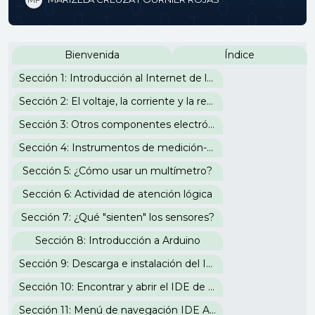
Perfilado de sección
Bienvenida
Índice
Sección 1: Introducción al Internet de las Cosas
Sección 2: El voltaje, la corriente y la resistencia
Sección 3: Otros componentes electrónicos
Sección 4: Instrumentos de medición-corrientes análogas y digitales
Sección 5: ¿Cómo usar un multímetro?
Sección 6: Actividad de atención lógica
Sección 7: ¿Qué "sienten" los sensores?
Sección 8: Introducción a Arduino
Sección 9: Descarga e instalación del IDE de Arduino
Sección 10: Encontrar y abrir el IDE de Arduino
Sección 11: Menú de navegación IDE Arduino