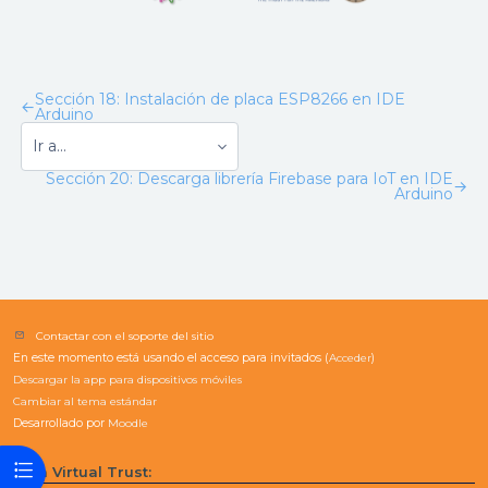
Sección 18: Instalación de placa ESP8266 en IDE
←
Arduino
Sección 20: Descarga librería Firebase para IoT en IDE
→
Arduino
Contactar con el soporte del sitio
En este momento está usando el acceso para invitados (
Acceder
)
Descargar la app para dispositivos móviles
Cambiar al tema estándar
Desarrollado por
Moodle
Abrir índice del curso
Aula Virtual Trust: