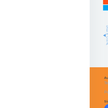
S
E
◀︎
c
A
Au
Té
Po
Sí