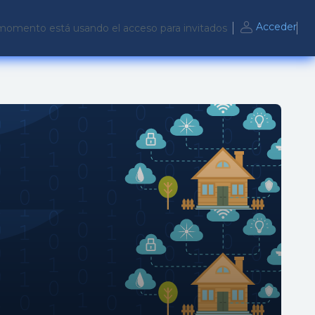
Acceder
momento está usando el acceso para invitados