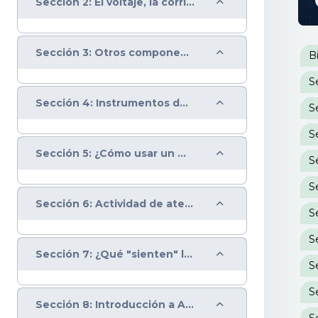
Colapsar
Sección 2: El voltaje, la corriente y la resistencia
P
Colapsar
Sección 3: Otros componentes electrónicos
B
Colapsar
Sección 4: Instrumentos de medición-corrientes análogas y digitales
S
S
Colapsar
Sección 5: ¿Cómo usar un multímetro?
Colapsar
Sección 6: Actividad de atención lógica
Colapsar
Sección 7: ¿Qué "sienten" los sensores?
Colapsar
Sección 8: Introducción a Arduino