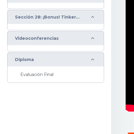
Colapsar
Sección 28: ¡Bonus! Tinkercad para diseño 3D
Colapsar
Videoconferencias
Colapsar
Diploma
Evaluación Final