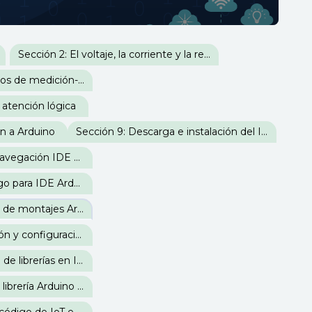
Sección 2: El voltaje, la corriente y la resistencia
Sección 4: Instrumentos de medición-corrientes análogas y digitales
 atención lógica
ón a Arduino
Sección 9: Descarga e instalación del IDE de Arduino
Sección 11: Menú de navegación IDE Arduino
Sección 13: Crear código para IDE Arduino en la web
Sección 15: Simulación de montajes Arduino en la web
Sección 17: Introducción y configuración en IDE Arduino a la placa IoT ESP8266
Sección 19: Instalación de librerías en IDE Arduino
Sección 21: Instalación librería Arduino Json en IDE y acceso a Firebase