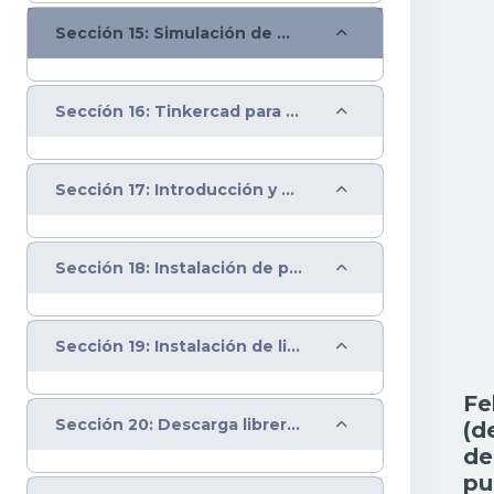
Colapsar
Sección 15: Simulación de montajes Arduino en la web
Colapsar
Seccíón 16: Tinkercad para simulación de código en placas de Arduino
Colapsar
Sección 17: Introducción y configuración en IDE Arduino a la placa IoT ESP8266
Colapsar
Sección 18: Instalación de placa ESP8266 en IDE Arduino
Colapsar
Sección 19: Instalación de librerías en IDE Arduino
Fe
Colapsar
Sección 20: Descarga librería Firebase para IoT en IDE Arduino
(d
de
pu