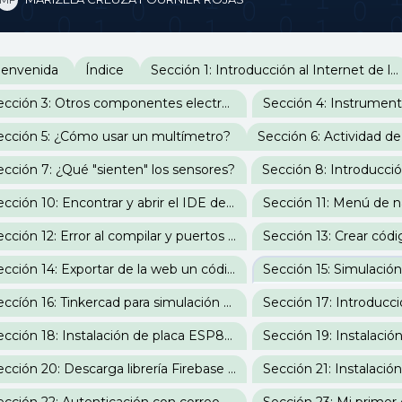
erfilado de sección
ienvenida
Índice
Sección 1: Introducción al Internet de las Cosas
Sección 3: Otros componentes electrónicos
ección 5: ¿Cómo usar un multímetro?
Sección 6: Actividad de
ección 7: ¿Qué "sienten" los sensores?
Sección 8: Introducci
Sección 10: Encontrar y abrir el IDE de Arduino
Sección 12: Error al compilar y puertos IDE Arduino
Sección 14: Exportar de la web un código para el IDE de Arduino
Seccíón 16: Tinkercad para simulación de código en placas de Arduino
Sección 18: Instalación de placa ESP8266 en IDE Arduino
Sección 20: Descarga librería Firebase para IoT en IDE Arduino