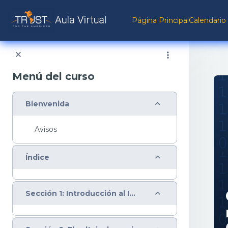
Salta al contenido principal
Página Principal
Calendario
Menú del curso
Colapsar
Bienvenida
Avisos
Colapsar
Índice
Colapsar
Sección 1: Introducción al Internet de las Cosas