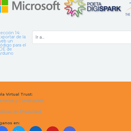
ección 14:
xportar de la
web un
ódigo para el
IDE de
rduino
la Virtual Trust:
rminos y Condiciones
líticas de Privacidad
ganos en: