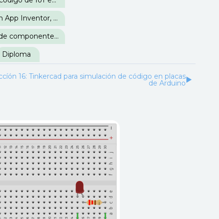
Sección 23: Mi primer código de IoT en IDE Arduino
Sección 25: Integración App Inventor, Firebase e IDE Arduino
Sección 27: Ejemplos de componentes para controlar sistemas eléctricos
Diploma
ccíón 16: Tinkercad para simulación de código en placas
▶︎
de Arduino