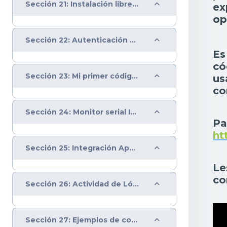
Colapsar
Sección 21: Instalación librería Arduino Json en IDE y acceso a Firebase
ex
op
Colapsar
Sección 22: Autenticación con correo electrónico Firebase
Es
có
Colapsar
Sección 23: Mi primer código de IoT en IDE Arduino
us
co
Colapsar
Sección 24: Monitor serial IDE Arduino y configuración de WiFi
Pa
ht
Colapsar
Sección 25: Integración App Inventor, Firebase e IDE Arduino
Le
co
Colapsar
Sección 26: Actividad de Lógica computacional
Colapsar
Sección 27: Ejemplos de componentes para controlar sistemas eléctricos