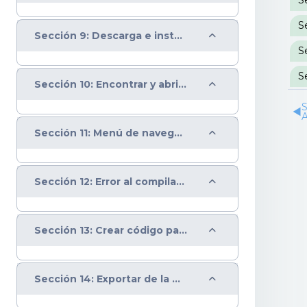
Colapsar
Sección 9: Descarga e instalación del IDE de Arduino
Colapsar
Sección 10: Encontrar y abrir el IDE de Arduino
S
◀︎
A
Colapsar
Sección 11: Menú de navegación IDE Arduino
Colapsar
Sección 12: Error al compilar y puertos IDE Arduino
Colapsar
Sección 13: Crear código para IDE Arduino en la web
Colapsar
Sección 14: Exportar de la web un código para el IDE de Arduino