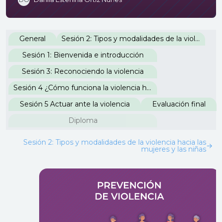
Perfilado de sección
General
Sesión 2: Tipos y modalidades de la violencia hacia las mujeres y las niñas
Sesión 1: Bienvenida e introducción
Sesión 3: Reconociendo la violencia
Sesión 4 ¿Cómo funciona la violencia hacia las mujeres y las niñas?
Sesión 5 Actuar ante la violencia
Evaluación final
Diploma
Sesión 2: Tipos y modalidades de la violencia hacia las
→
mujeres y las niñas