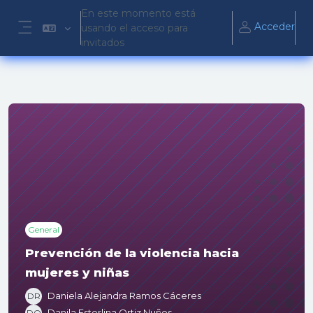
Salta al contenido principal
En este momento está
Acceder
usando el acceso para
Panel lateral
invitados
General
Prevención de la violencia hacia
mujeres y niñas
Daniela Alejandra Ramos Cáceres
DR
Danila Esterlina Ortiz Nuñes
DO