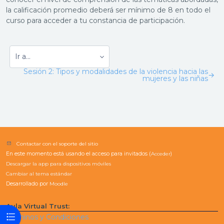
la calificación promedio deberá ser mínimo de 8 en todo el
curso para acceder a tu constancia de participación.
Sesión 2: Tipos y modalidades de la violencia hacia las
→
mujeres y las niñas
Contactar con el soporte del sitio
En este momento está usando el acceso para invitados (
Acceder
)
Descargar la app para dispositivos móviles
Cambiar al tema estándar
Desarrollado por
Moodle
Aula Virtual Trust:
Abrir índice del curso
Términos y Condiciones